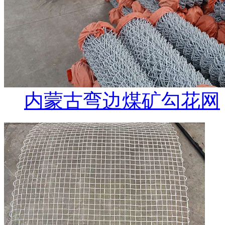
内蒙古弯边煤矿勾花网