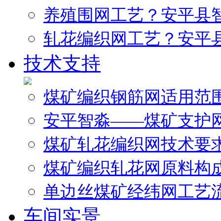
养殖围网工艺？安平县
轧花编织网工艺？安平
技术支持
煤矿编织钢筋网适用范
安平智淼——煤矿支护
煤矿轧花编织网技术要
煤矿编织轧花网原料构
单边丝煤矿经纬网工艺
车间实景