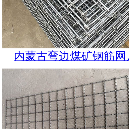
内蒙古弯边煤矿钢筋网