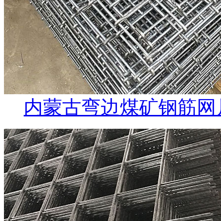
内蒙古弯边煤矿钢筋网