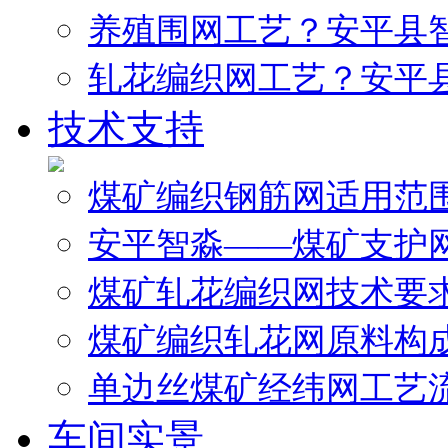
养殖围网工艺？安平县
轧花编织网工艺？安平
技术支持
煤矿编织钢筋网适用范
安平智淼——煤矿支护
煤矿轧花编织网技术要
煤矿编织轧花网原料构
单边丝煤矿经纬网工艺
车间实景