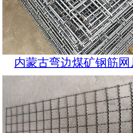
内蒙古弯边煤矿钢筋网