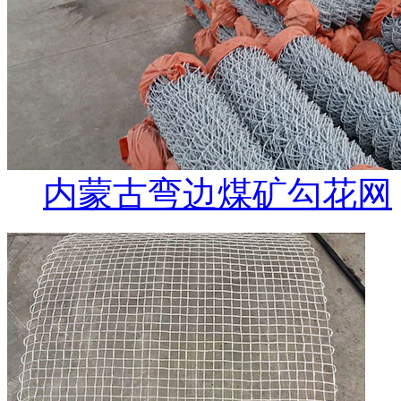
内蒙古弯边煤矿勾花网