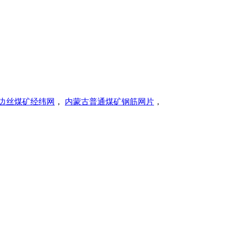
边丝煤矿经纬网
，
内蒙古普通煤矿钢筋网片
，