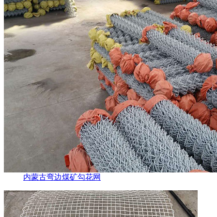
内蒙古弯边煤矿勾花网