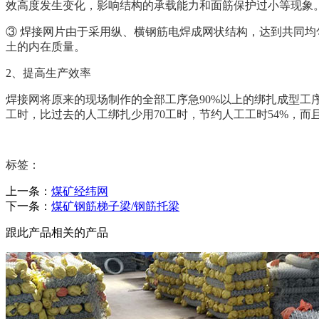
效高度发生变化，影响结构的承载能力和面筋保护过小等现象
③ 焊接网片由于采用纵、横钢筋电焊成网状结构，达到共同
土的内在质量。
2、提高生产效率
焊接网将原来的现场制作的全部工序急90%以上的绑扎成型工
工时，比过去的人工绑扎少用70工时，节约人工工时54%，
标签：
上一条：
煤矿经纬网
下一条：
煤矿钢筋梯子梁/钢筋托梁
跟此产品相关的产品