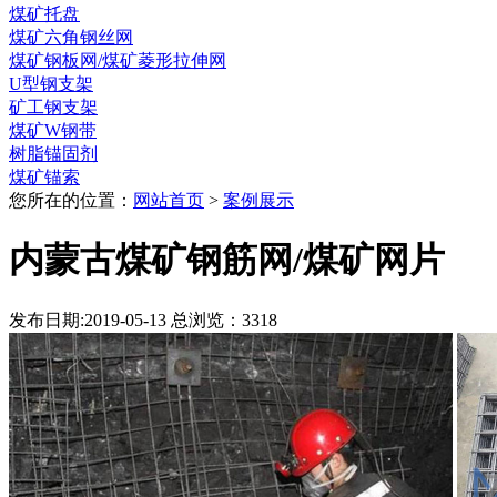
煤矿托盘
煤矿六角钢丝网
煤矿钢板网/煤矿菱形拉伸网
U型钢支架
矿工钢支架
煤矿W钢带
树脂锚固剂
煤矿锚索
您所在的位置：
网站首页
>
案例展示
内蒙古煤矿钢筋网/煤矿网片
发布日期:2019-05-13 总浏览：
3318