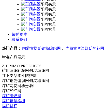
车间实景
车间实景
车间实景
车间实景
车间实景
车间实景
荣誉资质
联系我们
热门产品：
内蒙古煤矿钢筋编织网
，
内蒙古弯边煤矿勾花网
智淼产品展示
ZHI MIAO PRODUCTS
矿用编织轧花网/轧花编织网
井下支架柔性防护网
煤矿钢筋编织网/轧花编织网
煤矿勾花网/菱形网
煤矿经纬网
煤矿阻燃网
煤矿钢塑格栅
煤矿锚杆