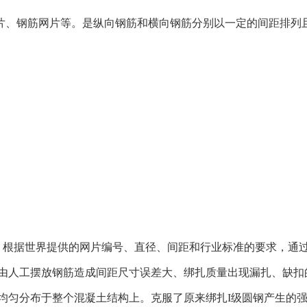
片、钢筋网片等。是纵向钢筋和横向钢筋分别以一定的间距排列
筋，根据世界提供的网片编号、直径、间距和行业标准的要求，通
时由人工摆放钢筋造成间距尺寸误差大、绑扎质量出现漏扎、缺扣
可均匀分布于整个混凝土结构上。克服了原来绑扎I级圆钢产生的