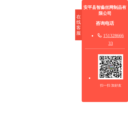
安平县智淼丝网制品有
限公司
在
线
咨询电话
客
服

151328666
33
扫一扫 加好友