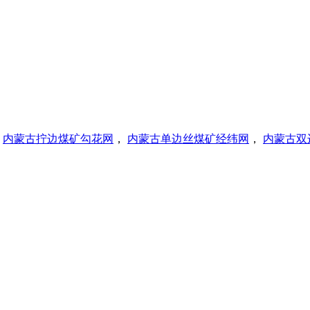
，
内蒙古拧边煤矿勾花网
，
内蒙古单边丝煤矿经纬网
，
内蒙古双