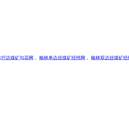
林拧边煤矿勾花网
，
榆林单边丝煤矿经纬网
，
榆林双边丝煤矿经