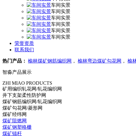
车间实景
车间实景
车间实景
车间实景
车间实景
车间实景
荣誉资质
联系我们
热门产品：
榆林煤矿钢筋编织网
，
榆林弯边煤矿勾花网
，
榆
智淼产品展示
ZHI MIAO PRODUCTS
矿用编织轧花网/轧花编织网
井下支架柔性防护网
煤矿钢筋编织网/轧花编织网
煤矿勾花网/菱形网
煤矿经纬网
煤矿阻燃网
煤矿钢塑格栅
煤矿锚杆