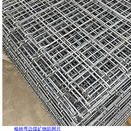
榆林弯边煤矿钢筋网片