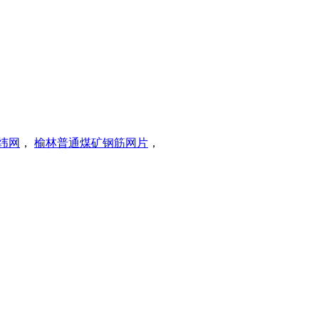
纬网
，
榆林普通煤矿钢筋网片
，