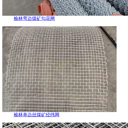
榆林弯边煤矿勾花网
榆林单边丝煤矿经纬网