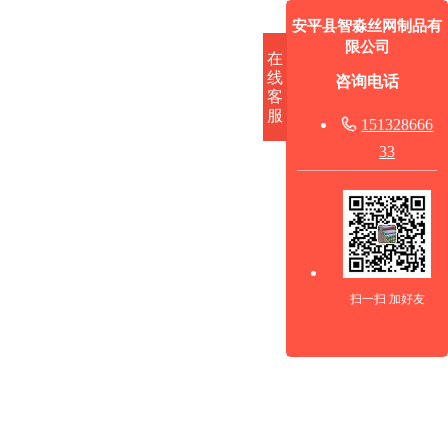
安平县智淼丝网制品有
限公司
在
线
咨询电话
客
服

151328666
33
扫一扫 加好友