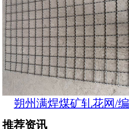
朔州满焊煤矿轧花网/
推荐资讯