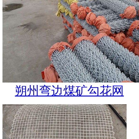
朔州弯边煤矿勾花网