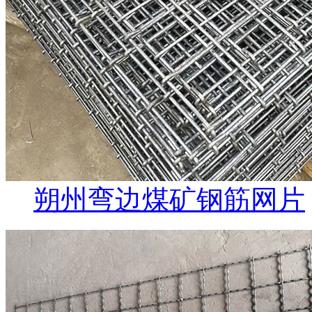
朔州弯边煤矿钢筋网片