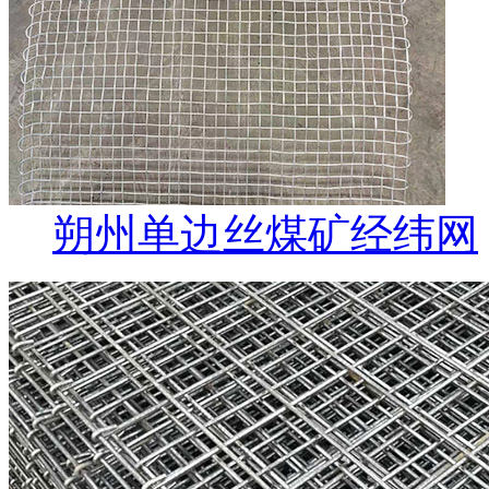
朔州单边丝煤矿经纬网