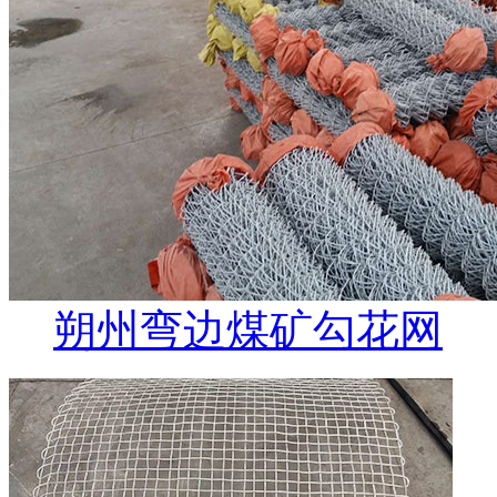
朔州弯边煤矿勾花网