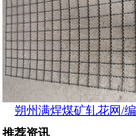
朔州满焊煤矿轧花网/
推荐资讯