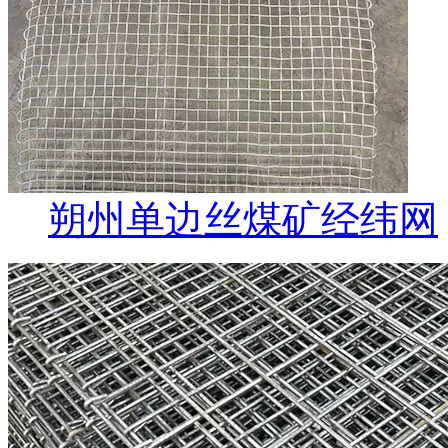
朔州单边丝煤矿经纬网