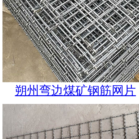
朔州弯边煤矿钢筋网片