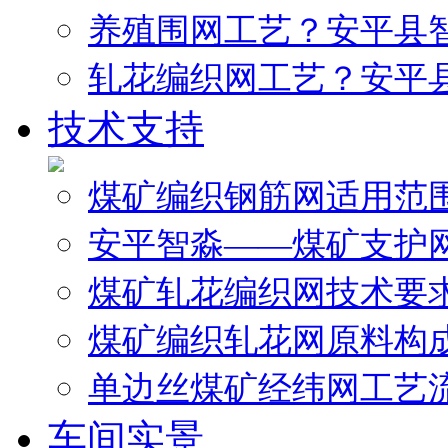
养殖围网工艺？安平县
轧花编织网工艺？安平
技术支持
煤矿编织钢筋网适用范
安平智淼——煤矿支护
煤矿轧花编织网技术要
煤矿编织轧花网原料构
单边丝煤矿经纬网工艺
车间实景