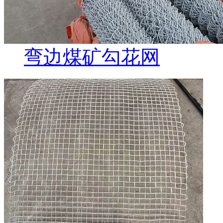
弯边煤矿勾花网