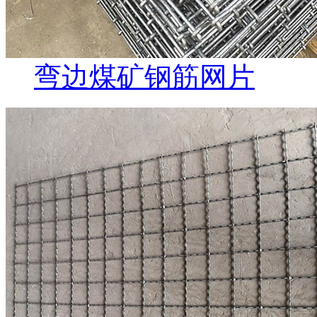
弯边煤矿钢筋网片