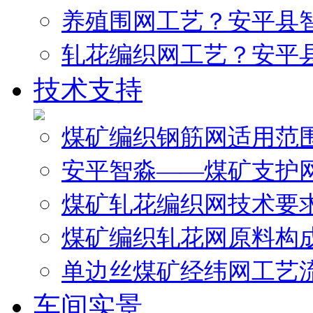
养殖围网工艺？安平县
轧花编织网工艺？安平
技术支持
煤矿编织钢筋网适用范
安平智淼——煤矿支护
煤矿轧花编织网技术要
煤矿编织轧花网原料构
单边丝煤矿经纬网工艺
车间实景