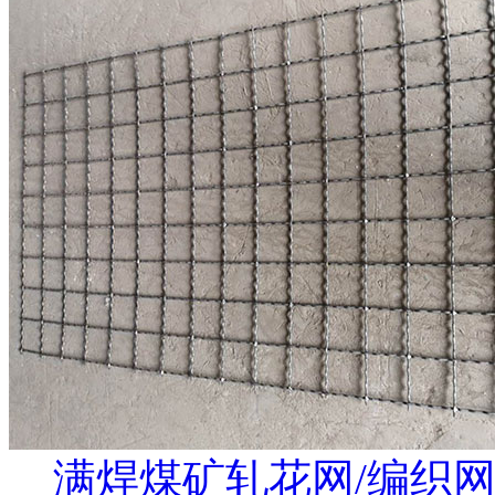
满焊煤矿轧花网/编织