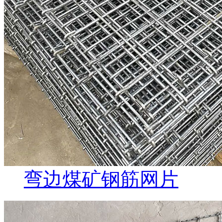
弯边煤矿钢筋网片