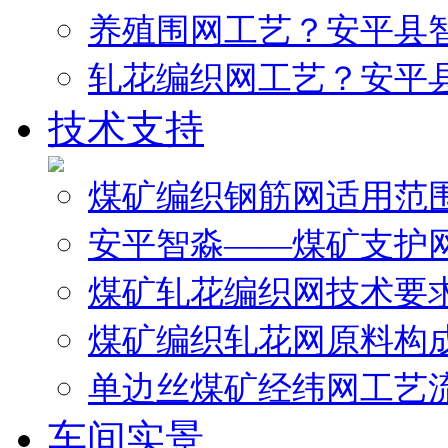
养殖围网工艺？安平县
轧花编织网工艺？安平
技术支持
煤矿编织钢筋网适用范
安平智淼——煤矿支护
煤矿轧花编织网技术要
煤矿编织轧花网原料构
单边丝煤矿经纬网工艺
车间实景