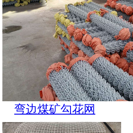
弯边煤矿勾花网