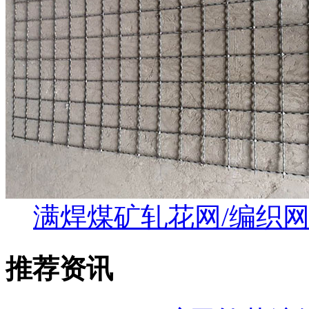
满焊煤矿轧花网/编织
推荐资讯