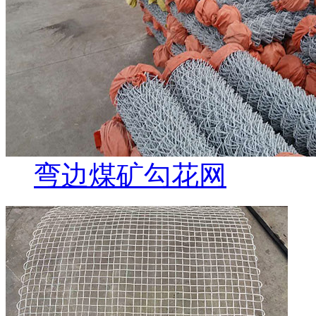
弯边煤矿勾花网