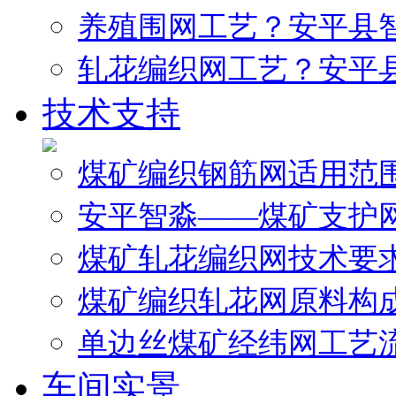
养殖围网工艺？安平县
轧花编织网工艺？安平
技术支持
煤矿编织钢筋网适用范
安平智淼——煤矿支护
煤矿轧花编织网技术要
煤矿编织轧花网原料构
单边丝煤矿经纬网工艺
车间实景