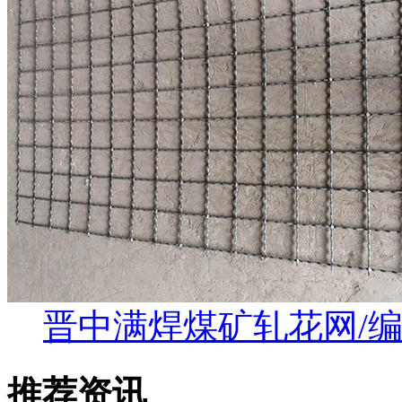
晋中满焊煤矿轧花网/
推荐资讯