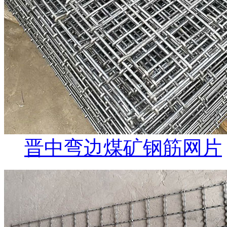
晋中弯边煤矿钢筋网片