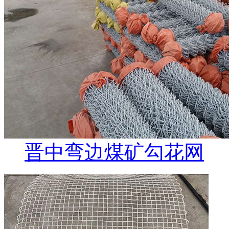
晋中弯边煤矿勾花网