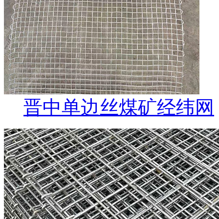
晋中单边丝煤矿经纬网