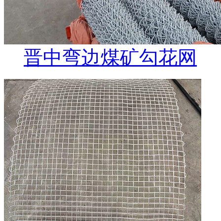
晋中弯边煤矿勾花网