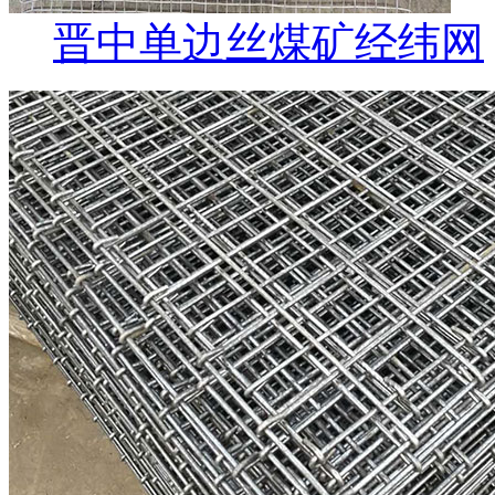
晋中单边丝煤矿经纬网