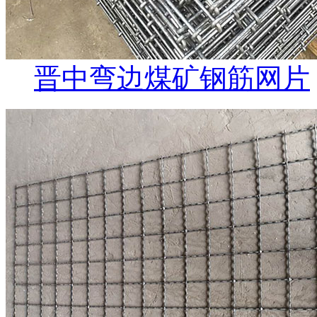
晋中弯边煤矿钢筋网片