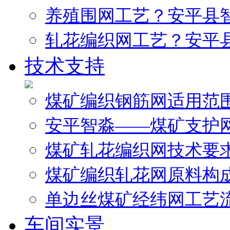
养殖围网工艺？安平县
轧花编织网工艺？安平
技术支持
煤矿编织钢筋网适用范
安平智淼——煤矿支护
煤矿轧花编织网技术要
煤矿编织轧花网原料构
单边丝煤矿经纬网工艺
车间实景