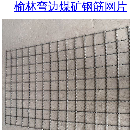
榆林弯边煤矿钢筋网片