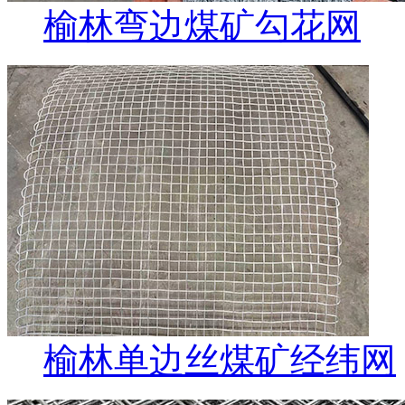
榆林弯边煤矿勾花网
榆林单边丝煤矿经纬网