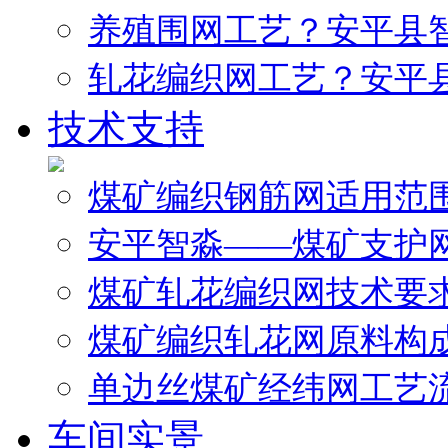
养殖围网工艺？安平县
轧花编织网工艺？安平
技术支持
煤矿编织钢筋网适用范
安平智淼——煤矿支护
煤矿轧花编织网技术要
煤矿编织轧花网原料构
单边丝煤矿经纬网工艺
车间实景