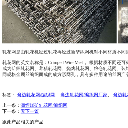
轧花网是由轧花机经过轧花再经过新型织网机对不同材质不同
轧花网的英文名称是：Crimped Wire Mesh。根据
成为矿筛轧花网、养猪轧花网、烧烤轧花网、粮仓轧花网、装
同规格金属丝编织而成的成方形网孔，具有多种用途的丝网产
标签：
弯边轧花网/编织网
、
弯边轧花网/编织网厂家
、
弯边轧
上一条：
满焊煤矿轧花网/编织网
下一条：
无下一篇
跟此产品相关的产品