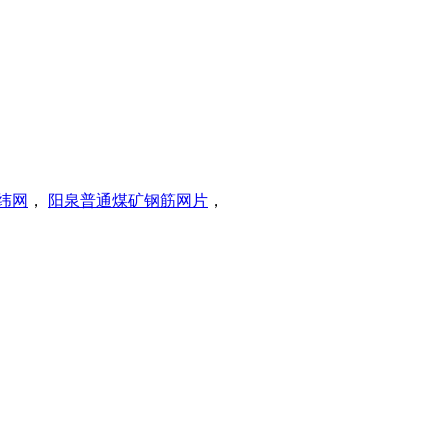
纬网
，
阳泉普通煤矿钢筋网片
，