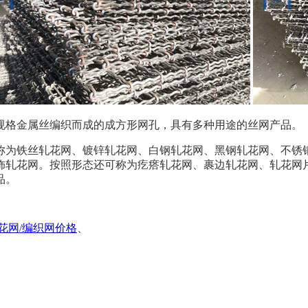
规格金属丝编织而成的成方形网孔，具有多种用途的丝网产品。
材质不同还可称为铁丝轧花网、镀锌轧花网、白钢轧花网、黑钢轧花网
饰轧花网。按照形态还可称为疙瘩轧花网、裹边轧花网、轧花网
品。
花网/编织网价格
、