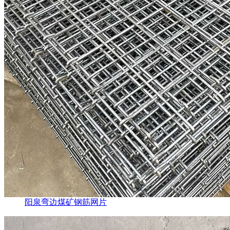
阳泉弯边煤矿钢筋网片