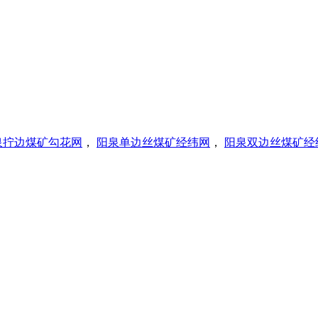
泉拧边煤矿勾花网
，
阳泉单边丝煤矿经纬网
，
阳泉双边丝煤矿经