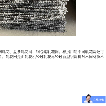
、不锈钢轧花、盘条轧花网、铜包钢轧花网。根据用途不同轧花网还可
片。轧花网是由轧花机经过轧花再经过新型织网机对不同材质不