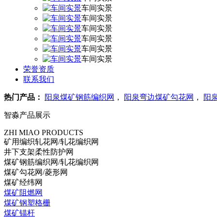
车间实景
车间实景
车间实景
车间实景
车间实景
车间实景
荣誉资质
联系我们
热门产品：
阳泉煤矿钢筋编织网
，
阳泉弯边煤矿勾花网
，
阳
智淼产品展示
ZHI MIAO PRODUCTS
矿用编织轧花网/轧花编织网
井下支架柔性防护网
煤矿钢筋编织网/轧花编织网
煤矿勾花网/菱形网
煤矿经纬网
煤矿阻燃网
煤矿钢塑格栅
煤矿锚杆