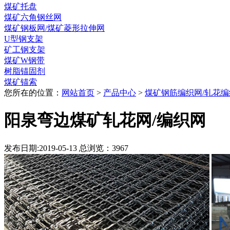
煤矿托盘
煤矿六角钢丝网
煤矿钢板网/煤矿菱形拉伸网
U型钢支架
矿工钢支架
煤矿W钢带
树脂锚固剂
煤矿锚索
您所在的位置：
网站首页
>
产品中心
>
煤矿钢筋编织网/轧花编
阳泉弯边煤矿轧花网/编织网
发布日期:2019-05-13 总浏览：
3967