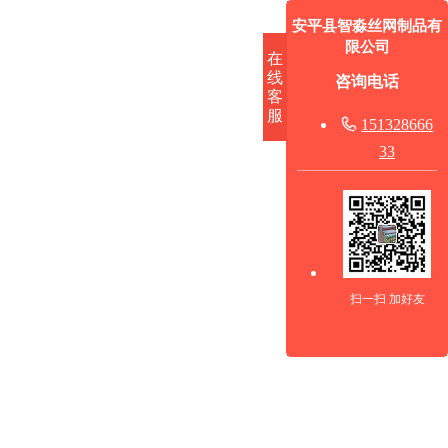
安平县智淼丝网制品有
限公司
在
线
咨询电话
客
服

151328666
33
扫一扫 加好友