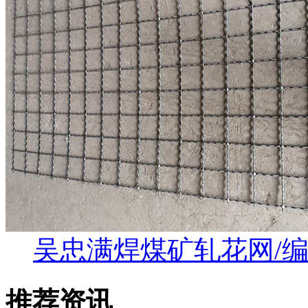
吴忠满焊煤矿轧花网/
推荐资讯