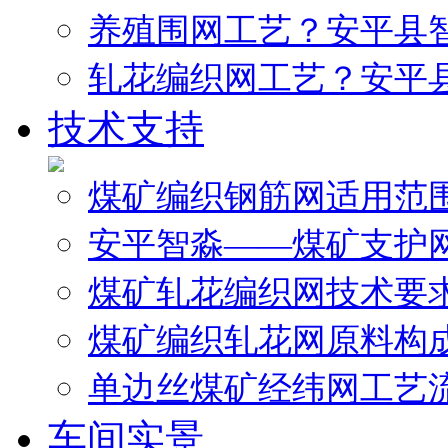
养殖围网工艺？安平县
轧花编织网工艺？安平
技术支持
煤矿编织钢筋网适用范
安平智淼——煤矿支护
煤矿轧花编织网技术要
煤矿编织轧花网原料构
单边丝煤矿经纬网工艺
车间实景