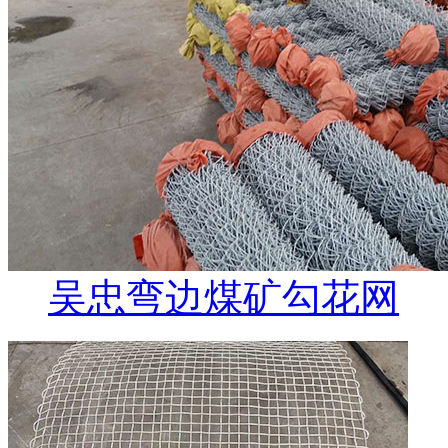
吴忠弯边煤矿勾花网