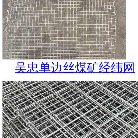
吴忠单边丝煤矿经纬网