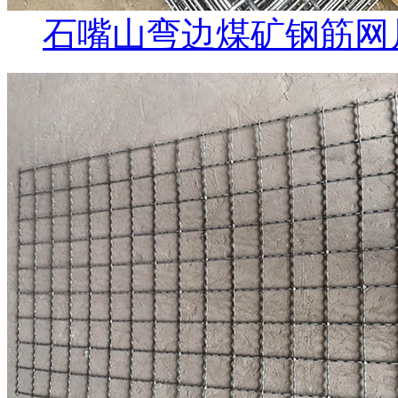
石嘴山弯边煤矿钢筋网