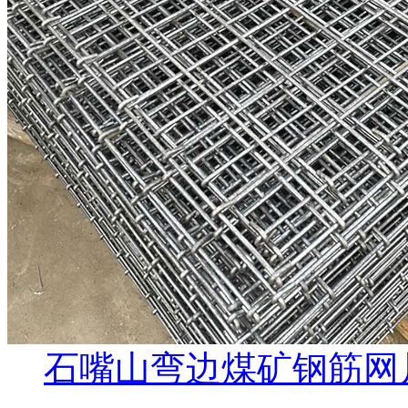
石嘴山弯边煤矿钢筋网