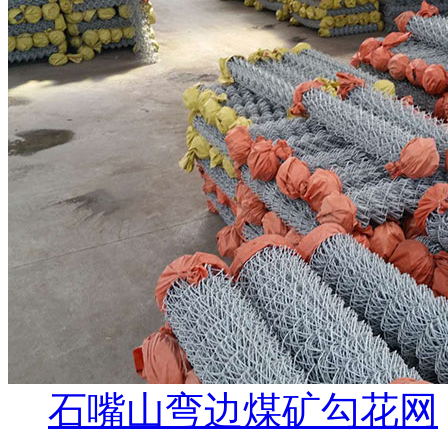
石嘴山弯边煤矿勾花网