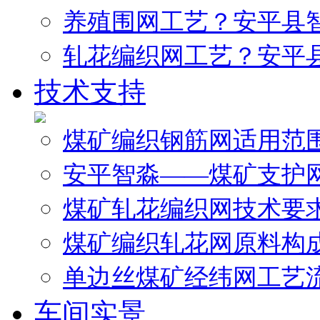
养殖围网工艺？安平县
轧花编织网工艺？安平
技术支持
煤矿编织钢筋网适用范
安平智淼——煤矿支护
煤矿轧花编织网技术要
煤矿编织轧花网原料构
单边丝煤矿经纬网工艺
车间实景