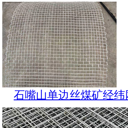
石嘴山单边丝煤矿经纬