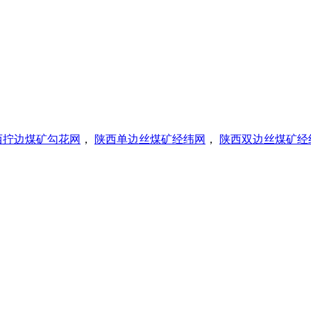
西拧边煤矿勾花网
，
陕西单边丝煤矿经纬网
，
陕西双边丝煤矿经