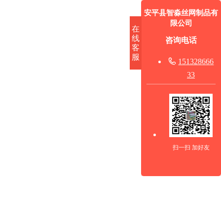
安平县智淼丝网制品有
限公司
在
线
咨询电话
客
服

151328666
33
扫一扫 加好友