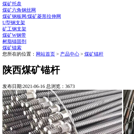
煤矿托盘
煤矿六角钢丝网
煤矿钢板网/煤矿菱形拉伸网
U型钢支架
矿工钢支架
煤矿W钢带
树脂锚固剂
煤矿锚索
您所在的位置：
网站首页
>
产品中心
>
煤矿锚杆
陕西煤矿锚杆
发布日期:2021-06-16 总浏览：
3673