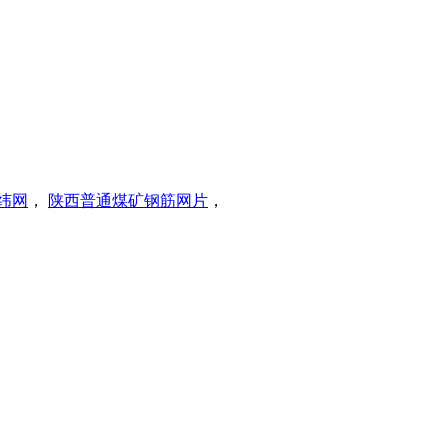
纬网
，
陕西普通煤矿钢筋网片
，