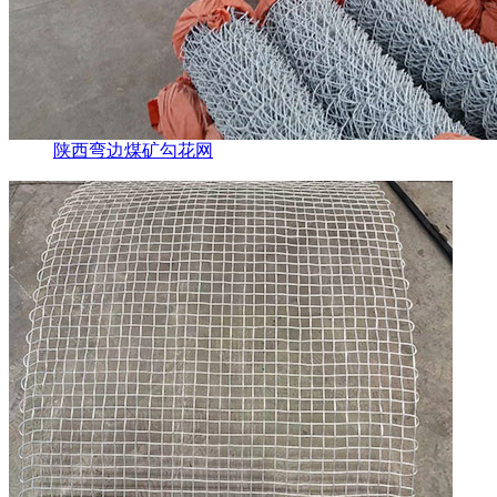
陕西弯边煤矿勾花网