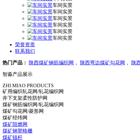
车间实景
车间实景
车间实景
车间实景
车间实景
车间实景
荣誉资质
联系我们
热门产品：
陕西煤矿钢筋编织网
，
陕西弯边煤矿勾花网
，
陕
智淼产品展示
ZHI MIAO PRODUCTS
矿用编织轧花网/轧花编织网
井下支架柔性防护网
煤矿钢筋编织网/轧花编织网
煤矿勾花网/菱形网
煤矿经纬网
煤矿阻燃网
煤矿钢塑格栅
煤矿锚杆