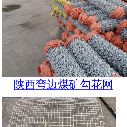
陕西弯边煤矿勾花网