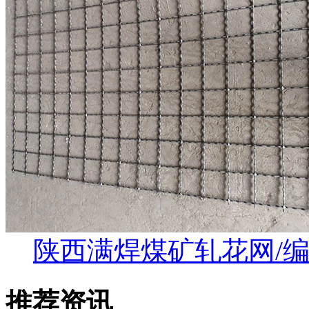
陕西满焊煤矿轧花网/
推荐资讯