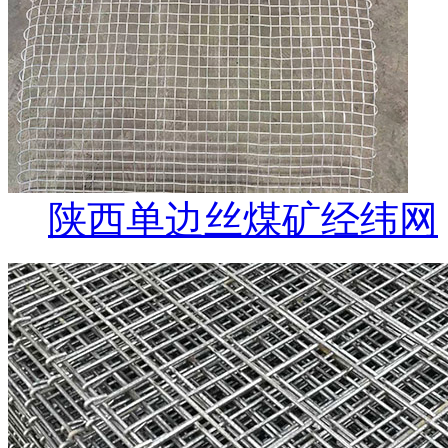
陕西单边丝煤矿经纬网