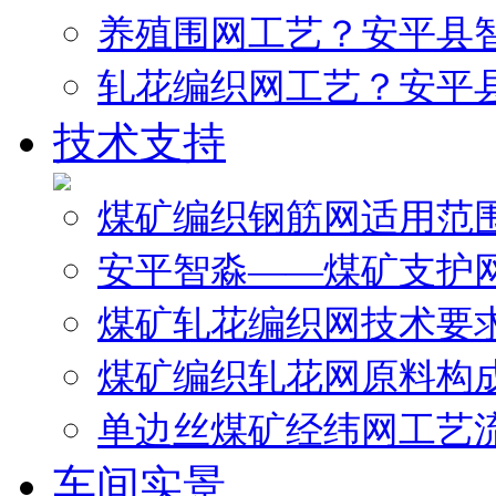
养殖围网工艺？安平县
轧花编织网工艺？安平
技术支持
煤矿编织钢筋网适用范
安平智淼——煤矿支护
煤矿轧花编织网技术要
煤矿编织轧花网原料构
单边丝煤矿经纬网工艺
车间实景