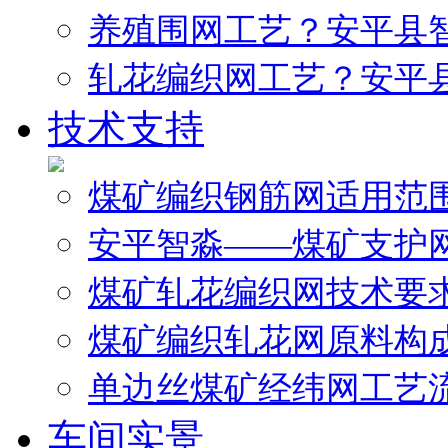
养殖围网工艺？安平县
轧花编织网工艺？安平
技术支持
煤矿编织钢筋网适用范
安平智淼——煤矿支护
煤矿轧花编织网技术要
煤矿编织轧花网原料构
单边丝煤矿经纬网工艺
车间实景