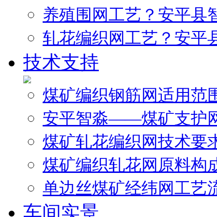
养殖围网工艺？安平县
轧花编织网工艺？安平
技术支持
煤矿编织钢筋网适用范
安平智淼——煤矿支护
煤矿轧花编织网技术要
煤矿编织轧花网原料构
单边丝煤矿经纬网工艺
车间实景