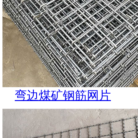
弯边煤矿钢筋网片