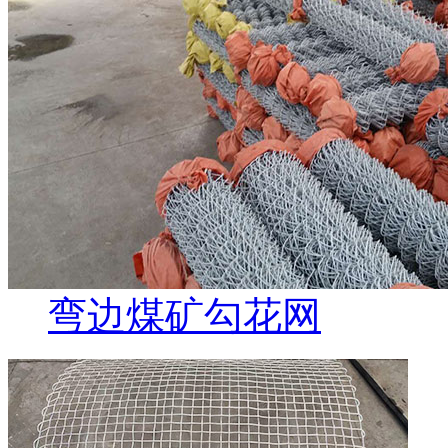
弯边煤矿勾花网