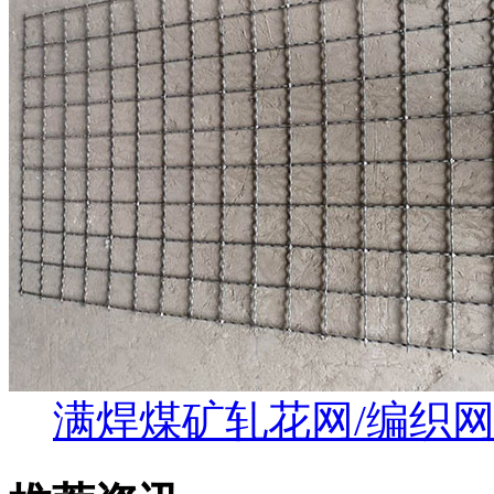
满焊煤矿轧花网/编织