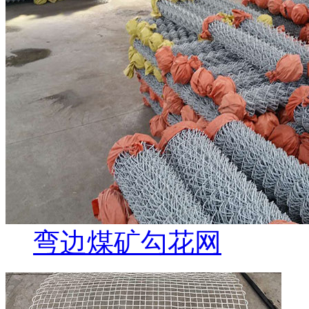
弯边煤矿勾花网