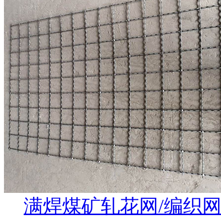
满焊煤矿轧花网/编织