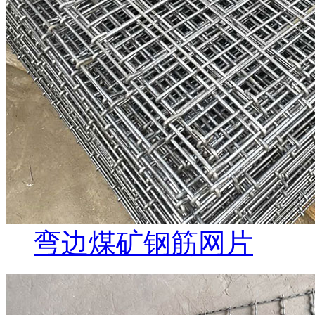
弯边煤矿钢筋网片