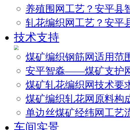
养殖围网工艺？安平县
轧花编织网工艺？安平
技术支持
煤矿编织钢筋网适用范
安平智淼——煤矿支护
煤矿轧花编织网技术要
煤矿编织轧花网原料构
单边丝煤矿经纬网工艺
车间实景