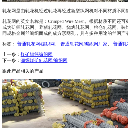
轧花网是由轧花机经过轧花再经过新型织网机对不同材质不同
轧花网的英文名称是：Crimped Wire Mesh。根据
成为矿筛轧花网、养猪轧花网、烧烤轧花网、粮仓轧花网、装
同规格金属丝编织而成的成方形网孔，具有多种用途的丝网产
标签：
普通轧花网/编织网
、
普通轧花网/编织网厂家
、
普通轧
上一条：
煤矿钢筋编织网
下一条：
满焊煤矿轧花网/编织网
跟此产品相关的产品