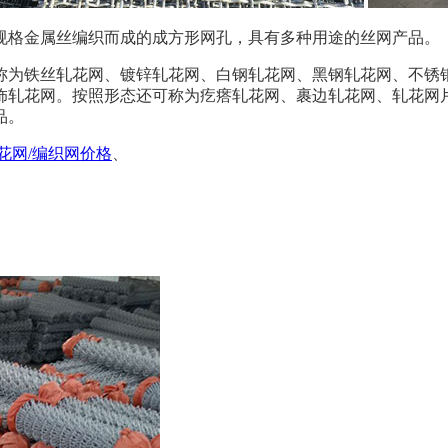
规格金属丝编织而成的成方形网孔，具有多种用途的丝网产品。
材质不同还可称为铁丝轧花网、镀锌轧花网、白钢轧花网、黑钢轧花网
饰轧花网。按照形态还可称为疙瘩轧花网、裹边轧花网、轧花网
品。
花网/编织网价格
、