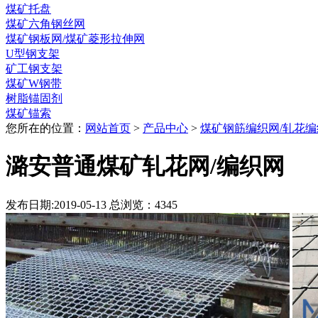
煤矿托盘
煤矿六角钢丝网
煤矿钢板网/煤矿菱形拉伸网
U型钢支架
矿工钢支架
煤矿W钢带
树脂锚固剂
煤矿锚索
您所在的位置：
网站首页
>
产品中心
>
煤矿钢筋编织网/轧花编
潞安普通煤矿轧花网/编织网
发布日期:2019-05-13 总浏览：
4345