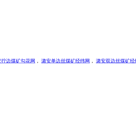
安拧边煤矿勾花网
，
潞安单边丝煤矿经纬网
，
潞安双边丝煤矿经