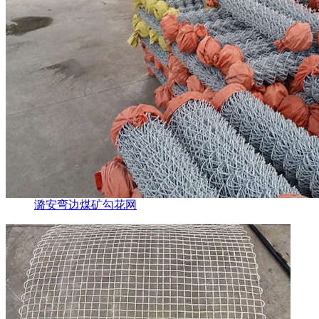
潞安弯边煤矿勾花网