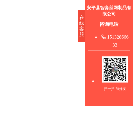
安平县智淼丝网制品有
限公司
在
线
咨询电话
客
服

151328666
33
扫一扫 加好友