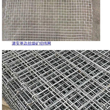
潞安单边丝煤矿经纬网