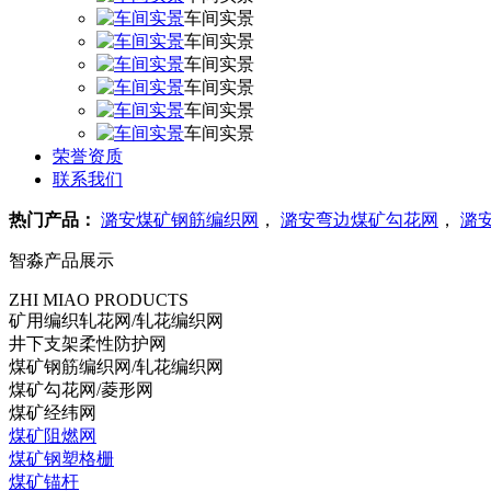
车间实景
车间实景
车间实景
车间实景
车间实景
车间实景
荣誉资质
联系我们
热门产品：
潞安煤矿钢筋编织网
，
潞安弯边煤矿勾花网
，
潞
智淼产品展示
ZHI MIAO PRODUCTS
矿用编织轧花网/轧花编织网
井下支架柔性防护网
煤矿钢筋编织网/轧花编织网
煤矿勾花网/菱形网
煤矿经纬网
煤矿阻燃网
煤矿钢塑格栅
煤矿锚杆