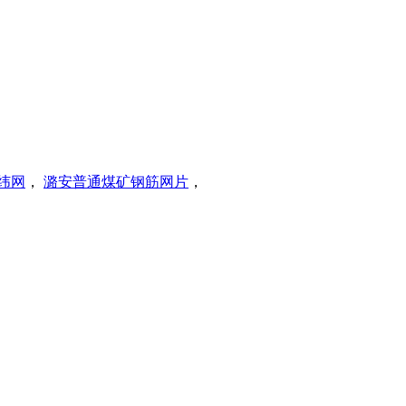
纬网
，
潞安普通煤矿钢筋网片
，