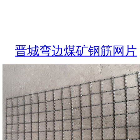
晋城弯边煤矿钢筋网片