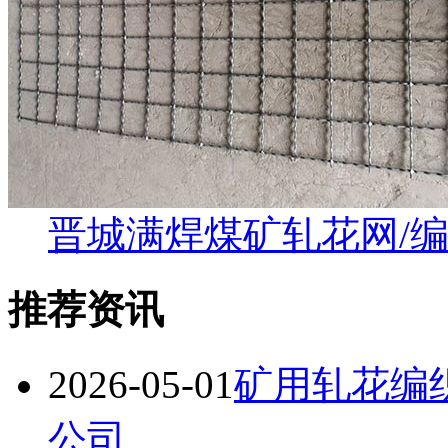
晋城满焊煤矿轧花网/
推荐资讯
2026-05-01
矿用轧花编
公司