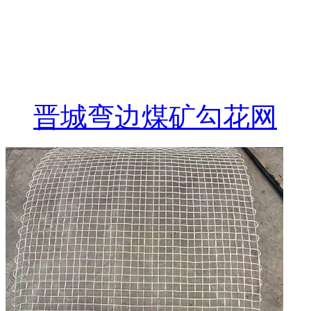
晋城弯边煤矿勾花网