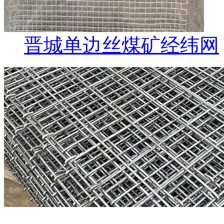
晋城单边丝煤矿经纬网