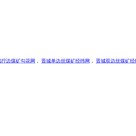
城拧边煤矿勾花网
，
晋城单边丝煤矿经纬网
，
晋城双边丝煤矿经