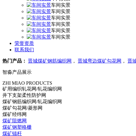
车间实景
车间实景
车间实景
车间实景
车间实景
车间实景
荣誉资质
联系我们
热门产品：
晋城煤矿钢筋编织网
，
晋城弯边煤矿勾花网
，
晋
智淼产品展示
ZHI MIAO PRODUCTS
矿用编织轧花网/轧花编织网
井下支架柔性防护网
煤矿钢筋编织网/轧花编织网
煤矿勾花网/菱形网
煤矿经纬网
煤矿阻燃网
煤矿钢塑格栅
煤矿锚杆