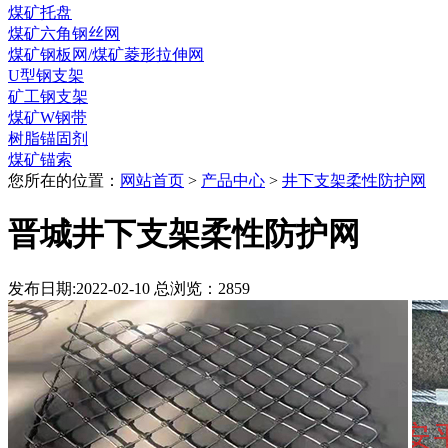
煤矿托盘
煤矿六角钢丝网
煤矿钢板网/煤矿菱形拉伸网
U型钢支架
矿工钢支架
煤矿W钢带
树脂锚固剂
煤矿锚索
您所在的位置：
网站首页
>
产品中心
>
井下支架柔性防护网
晋城井下支架柔性防护网
发布日期:2022-02-10 总浏览：
2859