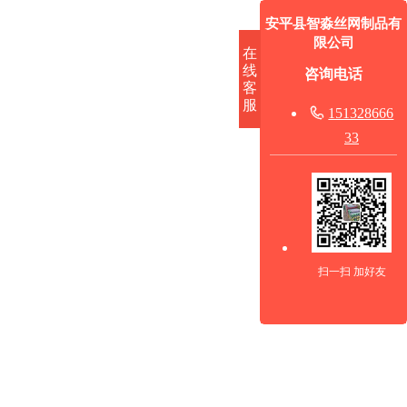
安平县智淼丝网制品有
限公司
在
线
咨询电话
客
服

151328666
33
扫一扫 加好友