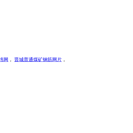
纬网
，
晋城普通煤矿钢筋网片
，