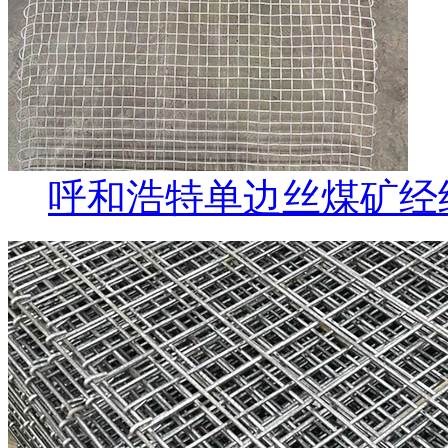
呼和浩特单边丝煤矿经