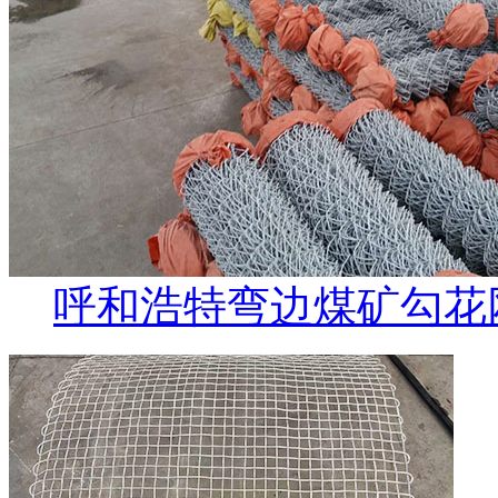
呼和浩特弯边煤矿勾花