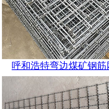
呼和浩特弯边煤矿钢筋