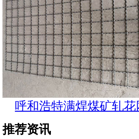
呼和浩特满焊煤矿轧花
推荐资讯