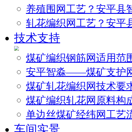
养殖围网工艺？安平县
轧花编织网工艺？安平
技术支持
煤矿编织钢筋网适用范
安平智淼——煤矿支护
煤矿轧花编织网技术要
煤矿编织轧花网原料构
单边丝煤矿经纬网工艺
车间实景