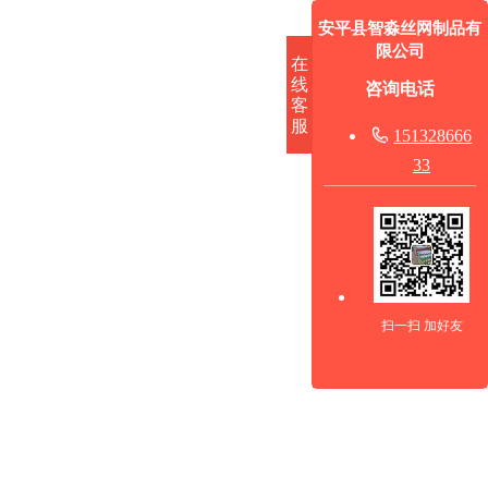
安平县智淼丝网制品有
限公司
在
线
咨询电话
客
服

151328666
33
扫一扫 加好友