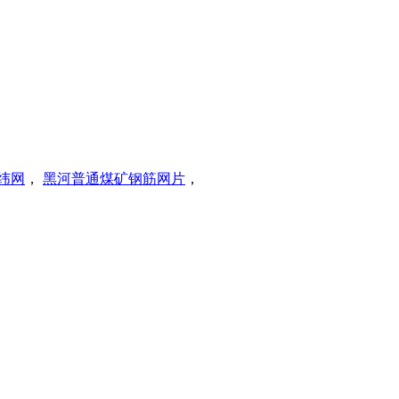
纬网
，
黑河普通煤矿钢筋网片
，