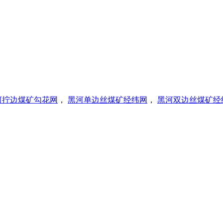
河拧边煤矿勾花网
，
黑河单边丝煤矿经纬网
，
黑河双边丝煤矿经