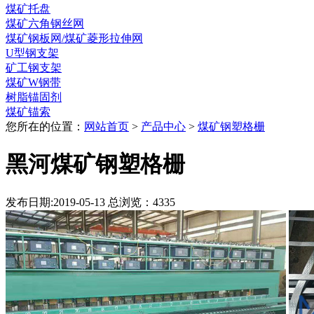
煤矿托盘
煤矿六角钢丝网
煤矿钢板网/煤矿菱形拉伸网
U型钢支架
矿工钢支架
煤矿W钢带
树脂锚固剂
煤矿锚索
您所在的位置：
网站首页
>
产品中心
>
煤矿钢塑格栅
黑河煤矿钢塑格栅
发布日期:2019-05-13 总浏览：
4335