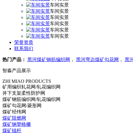
车间实景
车间实景
车间实景
车间实景
车间实景
车间实景
荣誉资质
联系我们
热门产品：
黑河煤矿钢筋编织网
，
黑河弯边煤矿勾花网
，
黑
智淼产品展示
ZHI MIAO PRODUCTS
矿用编织轧花网/轧花编织网
井下支架柔性防护网
煤矿钢筋编织网/轧花编织网
煤矿勾花网/菱形网
煤矿经纬网
煤矿阻燃网
煤矿钢塑格栅
煤矿锚杆