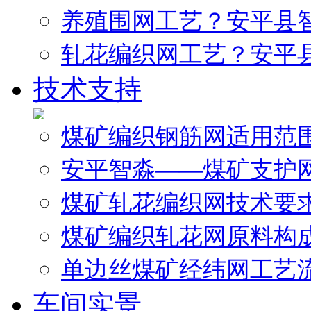
养殖围网工艺？安平县
轧花编织网工艺？安平
技术支持
煤矿编织钢筋网适用范
安平智淼——煤矿支护
煤矿轧花编织网技术要
煤矿编织轧花网原料构
单边丝煤矿经纬网工艺
车间实景