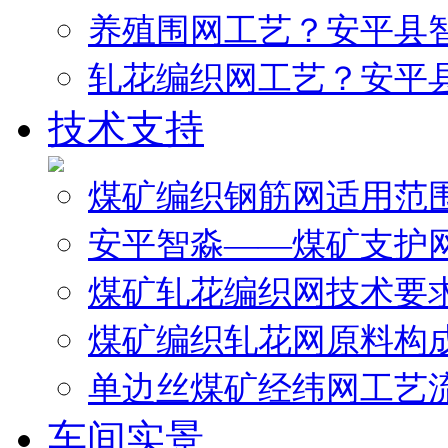
养殖围网工艺？安平县
轧花编织网工艺？安平
技术支持
煤矿编织钢筋网适用范
安平智淼——煤矿支护
煤矿轧花编织网技术要
煤矿编织轧花网原料构
单边丝煤矿经纬网工艺
车间实景