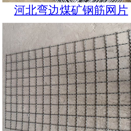
河北弯边煤矿钢筋网片