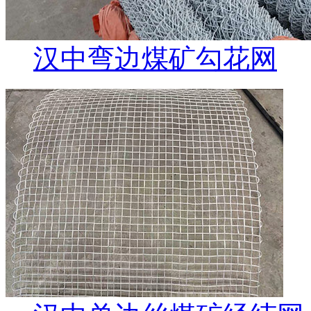
汉中弯边煤矿勾花网