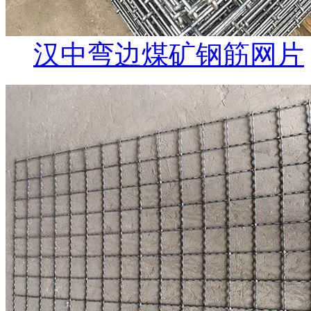
汉中弯边煤矿钢筋网片