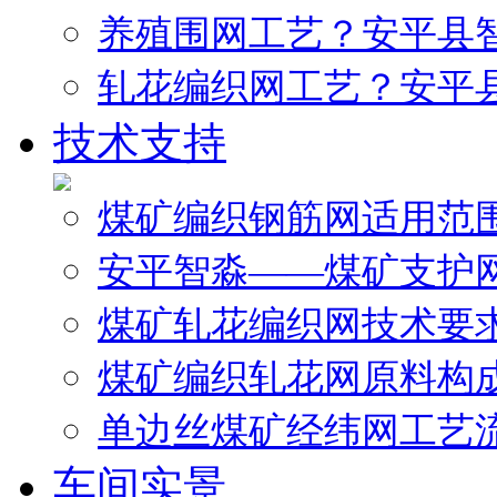
养殖围网工艺？安平县
轧花编织网工艺？安平
技术支持
煤矿编织钢筋网适用范
安平智淼——煤矿支护
煤矿轧花编织网技术要
煤矿编织轧花网原料构
单边丝煤矿经纬网工艺
车间实景