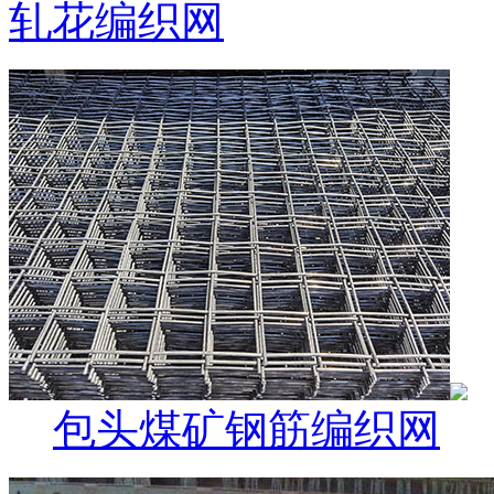
轧花编织网
包头煤矿钢筋编织网