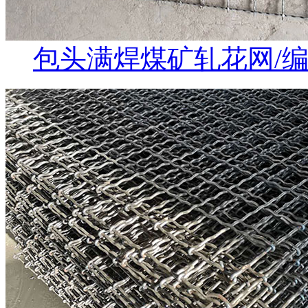
包头满焊煤矿轧花网/