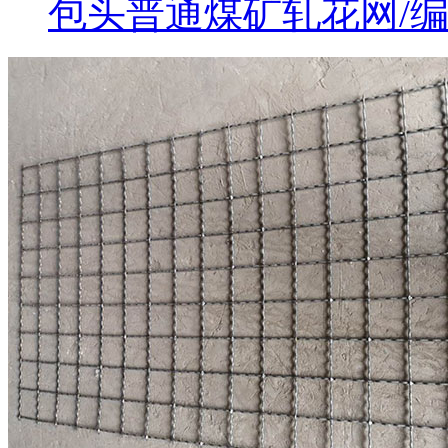
包头普通煤矿轧花网/