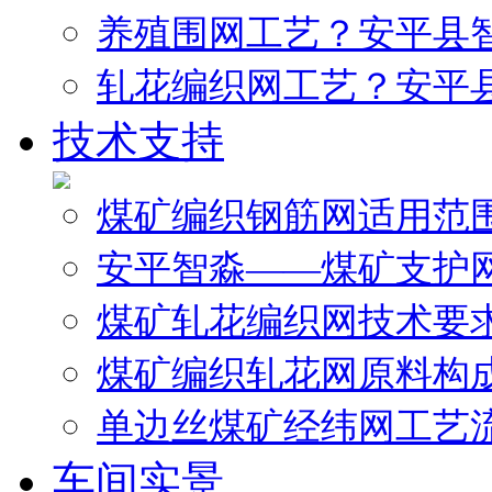
养殖围网工艺？安平县
轧花编织网工艺？安平
技术支持
煤矿编织钢筋网适用范
安平智淼——煤矿支护
煤矿轧花编织网技术要
煤矿编织轧花网原料构
单边丝煤矿经纬网工艺
车间实景