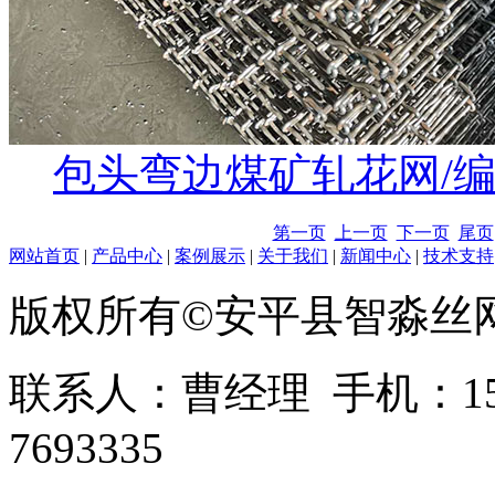
包头弯边煤矿轧花网/
第一页
上一页
下一页
尾页
网站首页
|
产品中心
|
案例展示
|
关于我们
|
新闻中心
|
技术支持
版权所有©安平县智淼丝
联系人：曹经理 手机：1513
7693335