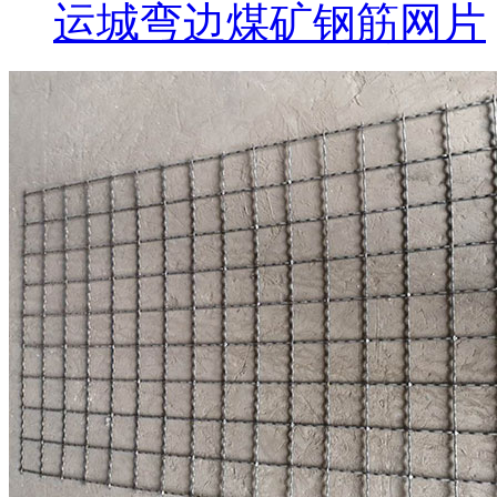
运城弯边煤矿钢筋网片