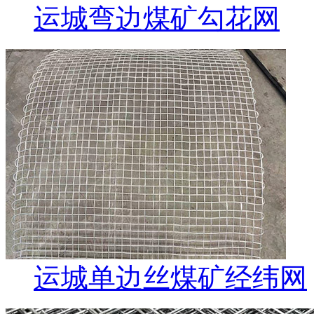
运城弯边煤矿勾花网
运城单边丝煤矿经纬网