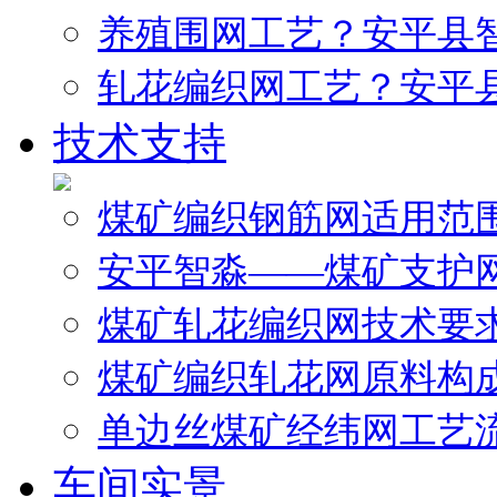
养殖围网工艺？安平县
轧花编织网工艺？安平
技术支持
煤矿编织钢筋网适用范
安平智淼——煤矿支护
煤矿轧花编织网技术要
煤矿编织轧花网原料构
单边丝煤矿经纬网工艺
车间实景