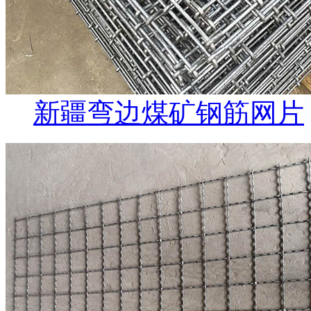
新疆弯边煤矿钢筋网片