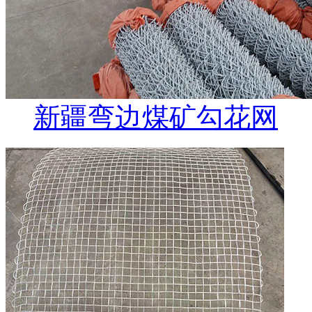
新疆弯边煤矿勾花网