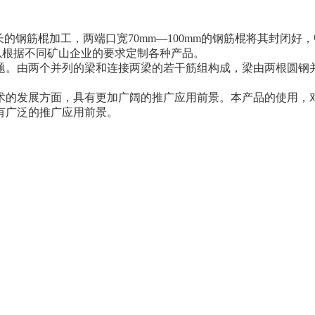
0mm长的钢筋棍加工，两端口宽70mm—100mm的钢筋棍将其封闭好，
可以根据不同矿山企业的要求定制各种产品。
题。由两个并列的梁和连接两梁的若干筋组构成，梁由两根圆钢
术的发展方面，具有更加广阔的推广应用前景。本产品的使用，
有广泛的推广应用前景。