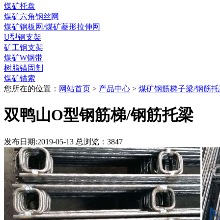
煤矿托盘
煤矿六角钢丝网
煤矿钢板网/煤矿菱形拉伸网
U型钢支架
矿工钢支架
煤矿W钢带
树脂锚固剂
煤矿锚索
您所在的位置：
网站首页
>
产品中心
>
煤矿钢筋梯子梁/钢筋托
双鸭山O型钢筋梯/钢筋托梁
发布日期:2019-05-13 总浏览：
3847