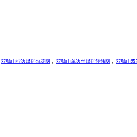
，
双鸭山拧边煤矿勾花网
，
双鸭山单边丝煤矿经纬网
，
双鸭山双