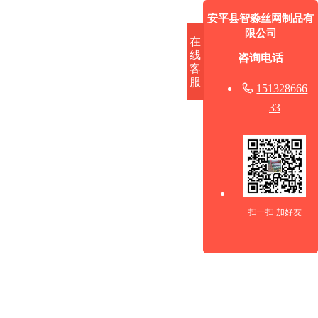
安平县智淼丝网制品有
限公司
在
线
咨询电话
客
服

151328666
33
扫一扫 加好友