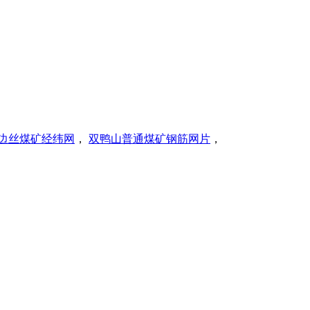
边丝煤矿经纬网
，
双鸭山普通煤矿钢筋网片
，