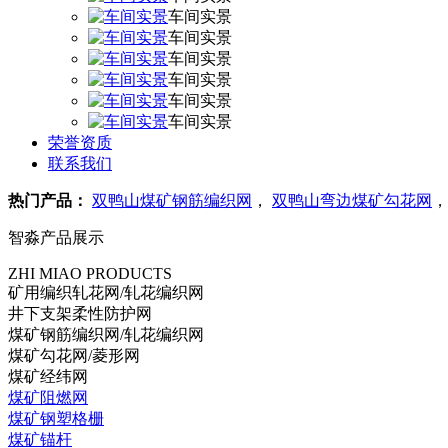
车间实景
车间实景
车间实景
车间实景
车间实景
车间实景
荣誉资质
联系我们
热门产品：
双鸭山煤矿钢筋编织网
，
双鸭山弯边煤矿勾花网
智淼产品展示
ZHI MIAO PRODUCTS
矿用编织轧花网/轧花编织网
井下支架柔性防护网
煤矿钢筋编织网/轧花编织网
煤矿勾花网/菱形网
煤矿经纬网
煤矿阻燃网
煤矿钢塑格栅
煤矿锚杆