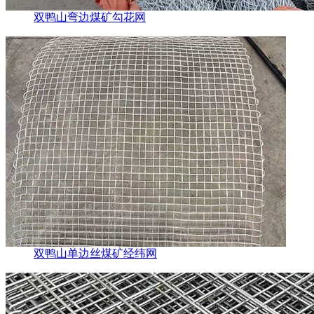
双鸭山弯边煤矿勾花网
双鸭山单边丝煤矿经纬网