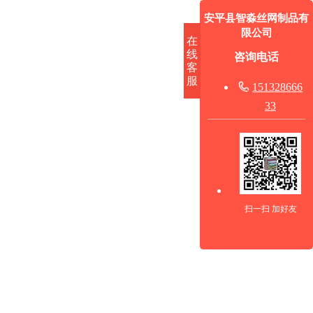
安平县智淼丝网制品有
限公司
在
线
咨询电话
客
服

151328666
33
扫一扫 加好友