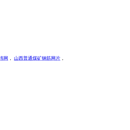
纬网
，
山西普通煤矿钢筋网片
，