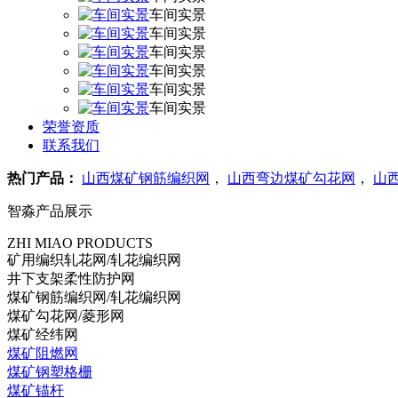
车间实景
车间实景
车间实景
车间实景
车间实景
车间实景
荣誉资质
联系我们
热门产品：
山西煤矿钢筋编织网
，
山西弯边煤矿勾花网
，
山
智淼产品展示
ZHI MIAO PRODUCTS
矿用编织轧花网/轧花编织网
井下支架柔性防护网
煤矿钢筋编织网/轧花编织网
煤矿勾花网/菱形网
煤矿经纬网
煤矿阻燃网
煤矿钢塑格栅
煤矿锚杆