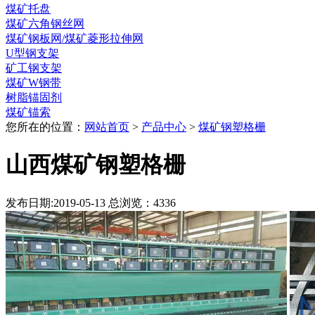
煤矿托盘
煤矿六角钢丝网
煤矿钢板网/煤矿菱形拉伸网
U型钢支架
矿工钢支架
煤矿W钢带
树脂锚固剂
煤矿锚索
您所在的位置：
网站首页
>
产品中心
>
煤矿钢塑格栅
山西煤矿钢塑格栅
发布日期:2019-05-13 总浏览：
4336