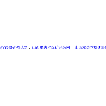
西拧边煤矿勾花网
，
山西单边丝煤矿经纬网
，
山西双边丝煤矿经