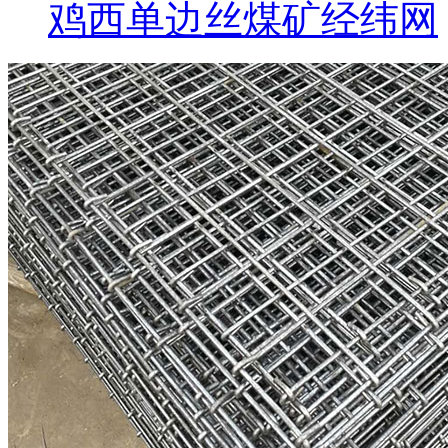
鸡西单边丝煤矿经纬网