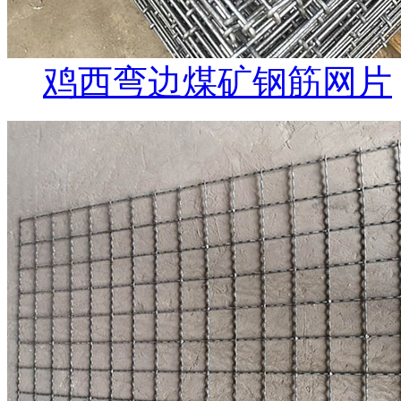
鸡西弯边煤矿钢筋网片