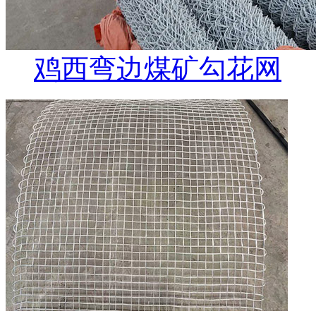
鸡西弯边煤矿勾花网