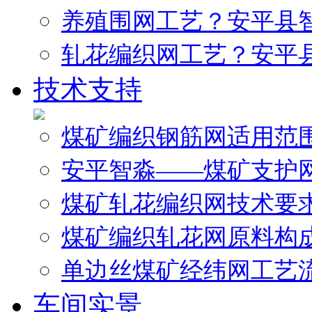
养殖围网工艺？安平县
轧花编织网工艺？安平
技术支持
煤矿编织钢筋网适用范
安平智淼——煤矿支护
煤矿轧花编织网技术要
煤矿编织轧花网原料构
单边丝煤矿经纬网工艺
车间实景