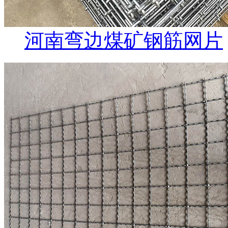
河南弯边煤矿钢筋网片