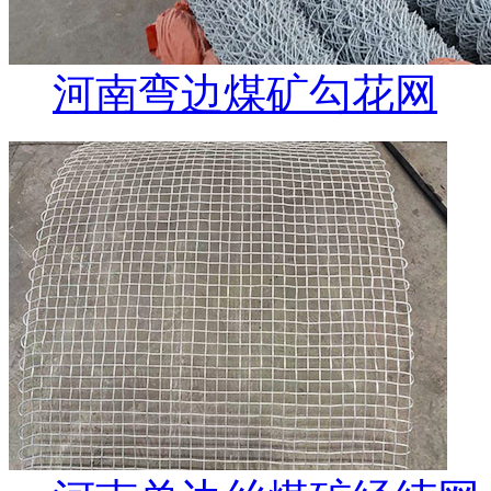
河南弯边煤矿勾花网