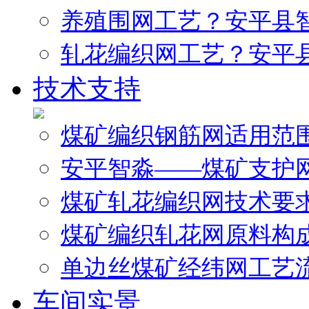
养殖围网工艺？安平县
轧花编织网工艺？安平
技术支持
煤矿编织钢筋网适用范
安平智淼——煤矿支护
煤矿轧花编织网技术要
煤矿编织轧花网原料构
单边丝煤矿经纬网工艺
车间实景