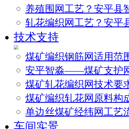
养殖围网工艺？安平县
轧花编织网工艺？安平
技术支持
煤矿编织钢筋网适用范
安平智淼——煤矿支护
煤矿轧花编织网技术要
煤矿编织轧花网原料构
单边丝煤矿经纬网工艺
车间实景