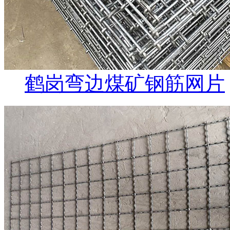
鹤岗弯边煤矿钢筋网片