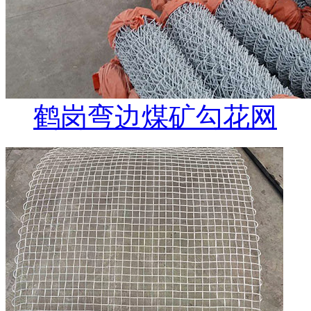
鹤岗弯边煤矿勾花网