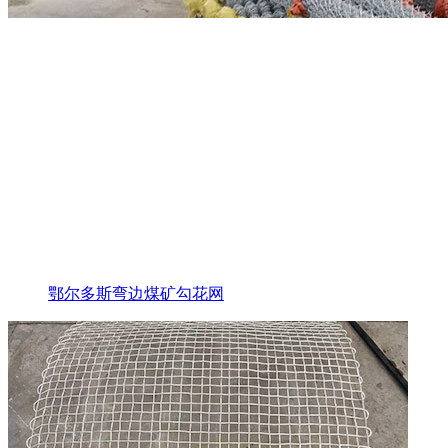
鄂尔多斯弯边煤矿勾花网