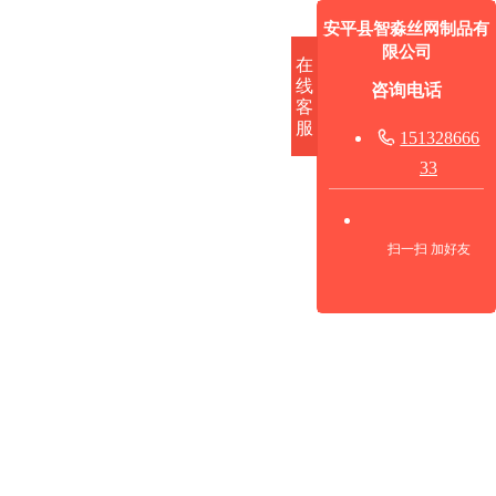
安平县智淼丝网制品有
限公司
在
线
咨询电话
客
服

151328666
33
扫一扫 加好友