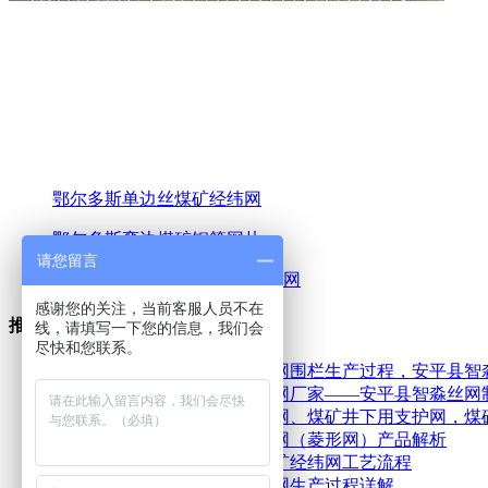
鄂尔多斯单边丝煤矿经纬网
鄂尔多斯弯边煤矿钢筋网片
请您留言
鄂尔多斯满焊煤矿轧花网/编织网
感谢您的关注，当前客服人员不在
推荐资讯
线，请填写一下您的信息，我们会
尽快和您联系。
2026-03-21
鄂尔多斯勾花铁丝网围栏生产过程，安平县智
2025-07-26
鄂尔多斯矿用菱形网厂家——安平县智淼丝网
2025-07-09
鄂尔多斯煤矿支护网、煤矿井下用支护网，煤
2025-02-23
鄂尔多斯煤矿勾花网（菱形网）产品解析
2022-04-15
鄂尔多斯单边丝煤矿经纬网工艺流程
2019-06-21
鄂尔多斯煤矿经纬网生产过程详解