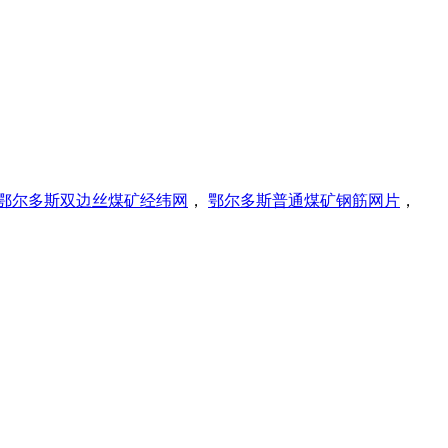
鄂尔多斯双边丝煤矿经纬网
，
鄂尔多斯普通煤矿钢筋网片
，