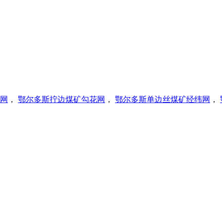
网
，
鄂尔多斯拧边煤矿勾花网
，
鄂尔多斯单边丝煤矿经纬网
，