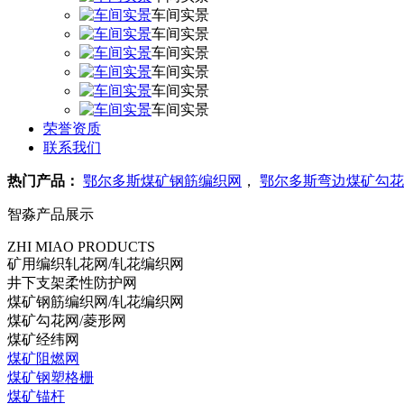
车间实景
车间实景
车间实景
车间实景
车间实景
车间实景
荣誉资质
联系我们
热门产品：
鄂尔多斯煤矿钢筋编织网
，
鄂尔多斯弯边煤矿勾花
智淼产品展示
ZHI MIAO PRODUCTS
矿用编织轧花网/轧花编织网
井下支架柔性防护网
煤矿钢筋编织网/轧花编织网
煤矿勾花网/菱形网
煤矿经纬网
煤矿阻燃网
煤矿钢塑格栅
煤矿锚杆