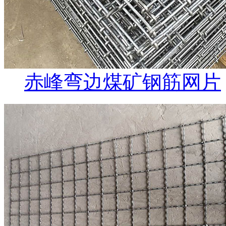
赤峰弯边煤矿钢筋网片