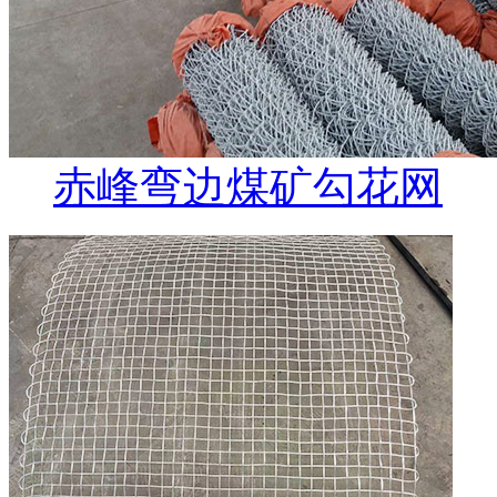
赤峰弯边煤矿勾花网